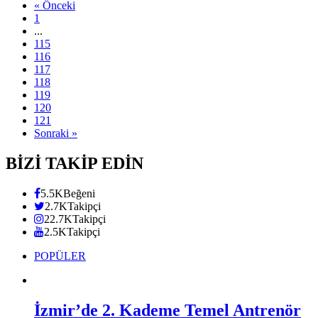
« Önceki
1
...
115
116
117
118
119
120
121
Sonraki »
BİZİ TAKİP EDİN
5.5K
Beğeni
2.7K
Takipçi
22.7K
Takipçi
2.5K
Takipçi
POPÜLER
İzmir’de 2. Kademe Temel Antrenör