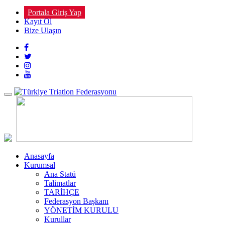
Portala Giriş Yap
Kayıt Ol
Bize Ulaşın
Toggle
navigation
Anasayfa
Kurumsal
Ana Statü
Talimatlar
TARİHÇE
Federasyon Başkanı
YÖNETİM KURULU
Kurullar