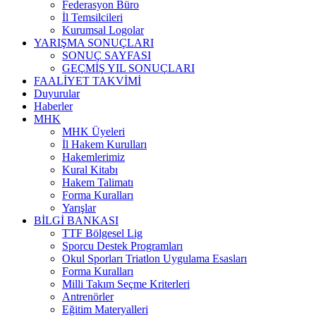
Federasyon Büro
İl Temsilcileri
Kurumsal Logolar
YARIŞMA SONUÇLARI
SONUÇ SAYFASI
GEÇMİŞ YIL SONUÇLARI
FAALİYET TAKVİMİ
Duyurular
Haberler
MHK
MHK Üyeleri
İl Hakem Kurulları
Hakemlerimiz
Kural Kitabı
Hakem Talimatı
Forma Kuralları
Yarışlar
BİLGİ BANKASI
TTF Bölgesel Lig
Sporcu Destek Programları
Okul Sporları Triatlon Uygulama Esasları
Forma Kuralları
Milli Takım Seçme Kriterleri
Antrenörler
Eğitim Materyalleri