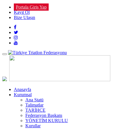
Portala Giriş Yap
Kayıt Ol
Bize Ulaşın
Toggle
navigation
Anasayfa
Kurumsal
Ana Statü
Talimatlar
TARİHÇE
Federasyon Başkanı
YÖNETİM KURULU
Kurullar