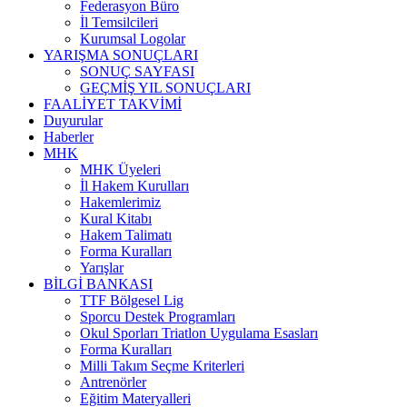
Federasyon Büro
İl Temsilcileri
Kurumsal Logolar
YARIŞMA SONUÇLARI
SONUÇ SAYFASI
GEÇMİŞ YIL SONUÇLARI
FAALİYET TAKVİMİ
Duyurular
Haberler
MHK
MHK Üyeleri
İl Hakem Kurulları
Hakemlerimiz
Kural Kitabı
Hakem Talimatı
Forma Kuralları
Yarışlar
BİLGİ BANKASI
TTF Bölgesel Lig
Sporcu Destek Programları
Okul Sporları Triatlon Uygulama Esasları
Forma Kuralları
Milli Takım Seçme Kriterleri
Antrenörler
Eğitim Materyalleri