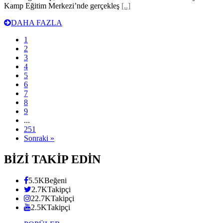
Kamp Eğitim Merkezi’nde gerçekleş
[..]
DAHA FAZLA
1
2
3
4
5
6
7
8
9
...
251
Sonraki »
BİZİ TAKİP EDİN
5.5K
Beğeni
2.7K
Takipçi
22.7K
Takipçi
2.5K
Takipçi