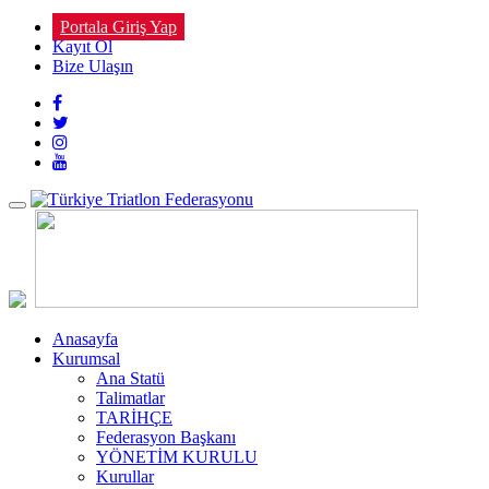
Portala Giriş Yap
Kayıt Ol
Bize Ulaşın
Toggle
navigation
Anasayfa
Kurumsal
Ana Statü
Talimatlar
TARİHÇE
Federasyon Başkanı
YÖNETİM KURULU
Kurullar