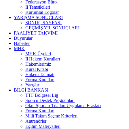
Federasyon Büro
İl Temsilcileri
Kurumsal Logolar
YARIŞMA SONUÇLARI
SONUÇ SAYFASI
GEÇMİŞ YIL SONUÇLARI
FAALİYET TAKVİMİ
Duyurular
Haberler
MHK
MHK Üyeleri
İl Hakem Kurulları
Hakemlerimiz
Kural Kitabı
Hakem Talimatı
Forma Kuralları
Yarışlar
BİLGİ BANKASI
TTF Bölgesel Lig
Sporcu Destek Programları
Okul Sporları Triatlon Uygulama Esasları
Forma Kuralları
Milli Takım Seçme Kriterleri
Antrenörler
Eğitim Materyalleri