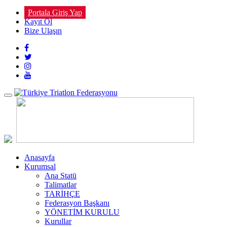
Portala Giriş Yap
Kayıt Ol
Bize Ulaşın
Toggle
navigation
Anasayfa
Kurumsal
Ana Statü
Talimatlar
TARİHÇE
Federasyon Başkanı
YÖNETİM KURULU
Kurullar