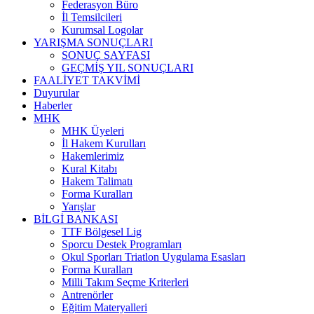
Federasyon Büro
İl Temsilcileri
Kurumsal Logolar
YARIŞMA SONUÇLARI
SONUÇ SAYFASI
GEÇMİŞ YIL SONUÇLARI
FAALİYET TAKVİMİ
Duyurular
Haberler
MHK
MHK Üyeleri
İl Hakem Kurulları
Hakemlerimiz
Kural Kitabı
Hakem Talimatı
Forma Kuralları
Yarışlar
BİLGİ BANKASI
TTF Bölgesel Lig
Sporcu Destek Programları
Okul Sporları Triatlon Uygulama Esasları
Forma Kuralları
Milli Takım Seçme Kriterleri
Antrenörler
Eğitim Materyalleri