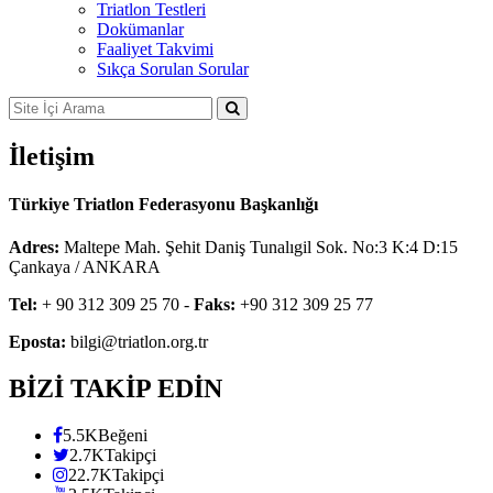
Triatlon Testleri
Dokümanlar
Faaliyet Takvimi
Sıkça Sorulan Sorular
İletişim
Türkiye Triatlon Federasyonu Başkanlığı
Adres:
Maltepe Mah. Şehit Daniş Tunalıgil Sok. No:3 K:4 D:15
Çankaya / ANKARA
Tel:
+ 90 312 309 25 70 -
Faks:
+90 312 309 25 77
Eposta:
bilgi@triatlon.org.tr
BİZİ TAKİP EDİN
5.5K
Beğeni
2.7K
Takipçi
22.7K
Takipçi