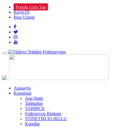
Portala Giriş Yap
Kayıt Ol
Bize Ulaşın
Toggle
navigation
Anasayfa
Kurumsal
Ana Statü
Talimatlar
TARİHÇE
Federasyon Başkanı
YÖNETİM KURULU
Kurullar