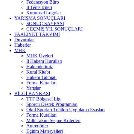
Federasyon Büro
İl Temsilcileri
Kurumsal Logolar
YARIŞMA SONUÇLARI
SONUÇ SAYFASI
GEÇMİŞ YIL SONUÇLARI
FAALİYET TAKVİMİ
Duyurular
Haberler
MHK
MHK Üyeleri
İl Hakem Kurulları
Hakemlerimiz
Kural Kitabı
Hakem Talimatı
Forma Kuralları
Yarışlar
BİLGİ BANKASI
TTF Bölgesel Lig
Sporcu Destek Programları
Okul Sporları Triatlon Uygulama Esasları
Forma Kuralları
Milli Takım Seçme Kriterleri
Antrenörler
Eğitim Materyalleri