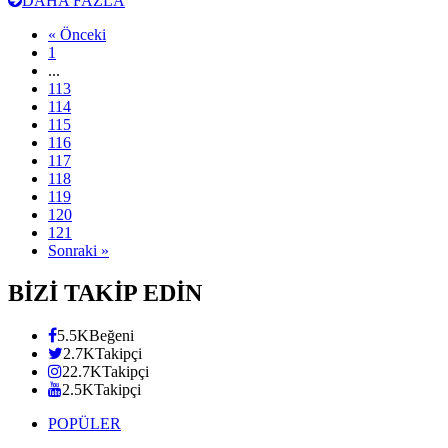
DAHA FAZLA
« Önceki
1
...
113
114
115
116
117
118
119
120
121
Sonraki »
BİZİ TAKİP EDİN
5.5K
Beğeni
2.7K
Takipçi
22.7K
Takipçi
2.5K
Takipçi
POPÜLER