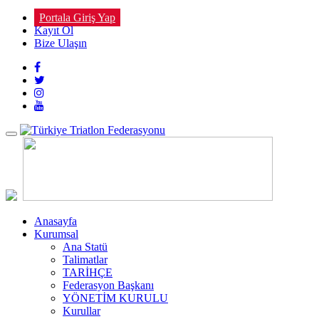
Portala Giriş Yap
Kayıt Ol
Bize Ulaşın
Toggle
navigation
Anasayfa
Kurumsal
Ana Statü
Talimatlar
TARİHÇE
Federasyon Başkanı
YÖNETİM KURULU
Kurullar