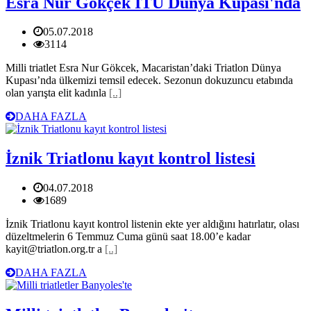
Esra Nur Gökçek ITU Dünya Kupası'nda
05.07.2018
3114
Milli triatlet Esra Nur Gökcek, Macaristan’daki Triatlon Dünya
Kupası’nda ülkemizi temsil edecek. Sezonun dokuzuncu etabında
olan yarışta elit kadınla
[..]
DAHA FAZLA
İznik Triatlonu kayıt kontrol listesi
04.07.2018
1689
İznik Triatlonu kayıt kontrol listenin ekte yer aldığını hatırlatır, olası
düzeltmelerin 6 Temmuz Cuma günü saat 18.00’e kadar
kayit@triatlon.org.tr a
[..]
DAHA FAZLA