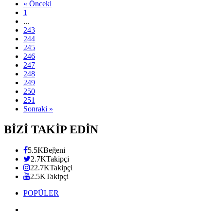
« Önceki
1
...
243
244
245
246
247
248
249
250
251
Sonraki »
BİZİ TAKİP EDİN
5.5K
Beğeni
2.7K
Takipçi
22.7K
Takipçi
2.5K
Takipçi
POPÜLER