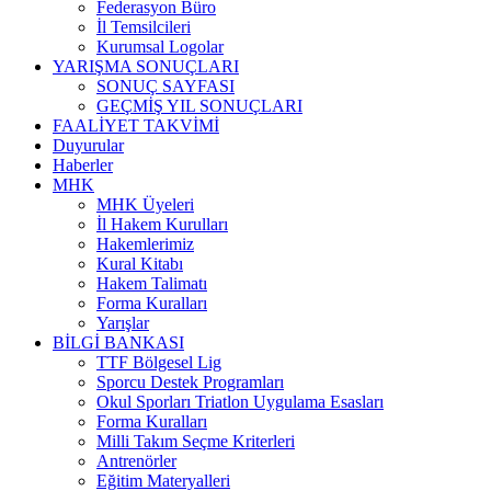
Federasyon Büro
İl Temsilcileri
Kurumsal Logolar
YARIŞMA SONUÇLARI
SONUÇ SAYFASI
GEÇMİŞ YIL SONUÇLARI
FAALİYET TAKVİMİ
Duyurular
Haberler
MHK
MHK Üyeleri
İl Hakem Kurulları
Hakemlerimiz
Kural Kitabı
Hakem Talimatı
Forma Kuralları
Yarışlar
BİLGİ BANKASI
TTF Bölgesel Lig
Sporcu Destek Programları
Okul Sporları Triatlon Uygulama Esasları
Forma Kuralları
Milli Takım Seçme Kriterleri
Antrenörler
Eğitim Materyalleri