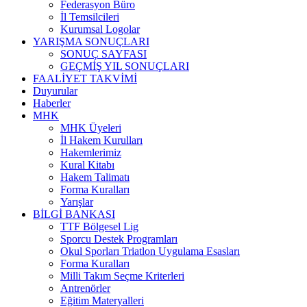
Federasyon Büro
İl Temsilcileri
Kurumsal Logolar
YARIŞMA SONUÇLARI
SONUÇ SAYFASI
GEÇMİŞ YIL SONUÇLARI
FAALİYET TAKVİMİ
Duyurular
Haberler
MHK
MHK Üyeleri
İl Hakem Kurulları
Hakemlerimiz
Kural Kitabı
Hakem Talimatı
Forma Kuralları
Yarışlar
BİLGİ BANKASI
TTF Bölgesel Lig
Sporcu Destek Programları
Okul Sporları Triatlon Uygulama Esasları
Forma Kuralları
Milli Takım Seçme Kriterleri
Antrenörler
Eğitim Materyalleri