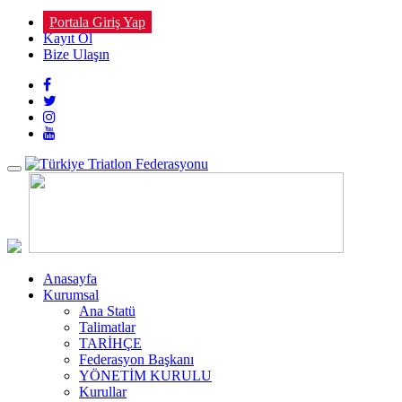
Portala Giriş Yap
Kayıt Ol
Bize Ulaşın
Toggle
navigation
Anasayfa
Kurumsal
Ana Statü
Talimatlar
TARİHÇE
Federasyon Başkanı
YÖNETİM KURULU
Kurullar