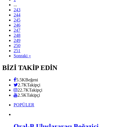
...
243
244
245
246
247
248
249
250
251
Sonraki »
BİZİ TAKİP EDİN
5.5K
Beğeni
2.7K
Takipçi
22.7K
Takipçi
2.5K
Takipçi
POPÜLER
Oral-B Uluslararası Boğaziçi