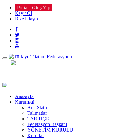
Portala Giriş Yap
Kayıt Ol
Bize Ulaşın
Toggle
navigation
Anasayfa
Kurumsal
Ana Statü
Talimatlar
TARİHÇE
Federasyon Başkanı
YÖNETİM KURULU
Kurullar