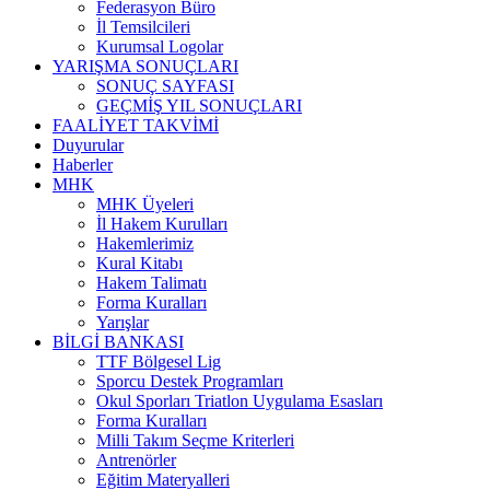
Federasyon Büro
İl Temsilcileri
Kurumsal Logolar
YARIŞMA SONUÇLARI
SONUÇ SAYFASI
GEÇMİŞ YIL SONUÇLARI
FAALİYET TAKVİMİ
Duyurular
Haberler
MHK
MHK Üyeleri
İl Hakem Kurulları
Hakemlerimiz
Kural Kitabı
Hakem Talimatı
Forma Kuralları
Yarışlar
BİLGİ BANKASI
TTF Bölgesel Lig
Sporcu Destek Programları
Okul Sporları Triatlon Uygulama Esasları
Forma Kuralları
Milli Takım Seçme Kriterleri
Antrenörler
Eğitim Materyalleri