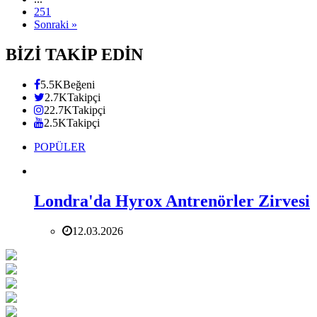
251
Sonraki »
BİZİ TAKİP EDİN
5.5K
Beğeni
2.7K
Takipçi
22.7K
Takipçi
2.5K
Takipçi
POPÜLER
Londra'da Hyrox Antrenörler Zirvesi
12.03.2026