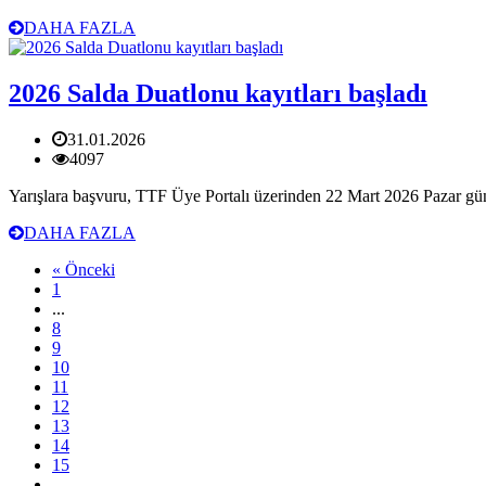
DAHA FAZLA
2026 Salda Duatlonu kayıtları başladı
31.01.2026
4097
Yarışlara başvuru, TTF Üye Portalı üzerinden 22 Mart 2026 Pazar günü
DAHA FAZLA
« Önceki
1
...
8
9
10
11
12
13
14
15
...