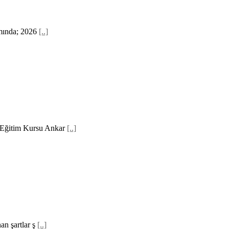
amında; 2026
[..]
a Eğitim Kursu Ankar
[..]
an şartlar ş
[..]