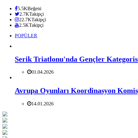
5.5K
Beğeni
2.7K
Takipçi
22.7K
Takipçi
2.5K
Takipçi
POPÜLER
Serik Triatlonu'nda Gençler Kategorisi
01.04.2026
Avrupa Oyunları Koordinasyon Komisyo
14.01.2026