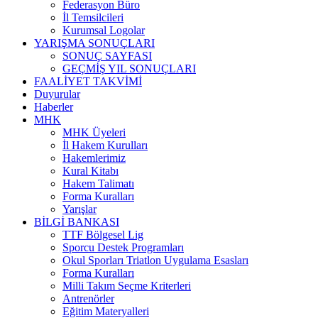
Federasyon Büro
İl Temsilcileri
Kurumsal Logolar
YARIŞMA SONUÇLARI
SONUÇ SAYFASI
GEÇMİŞ YIL SONUÇLARI
FAALİYET TAKVİMİ
Duyurular
Haberler
MHK
MHK Üyeleri
İl Hakem Kurulları
Hakemlerimiz
Kural Kitabı
Hakem Talimatı
Forma Kuralları
Yarışlar
BİLGİ BANKASI
TTF Bölgesel Lig
Sporcu Destek Programları
Okul Sporları Triatlon Uygulama Esasları
Forma Kuralları
Milli Takım Seçme Kriterleri
Antrenörler
Eğitim Materyalleri