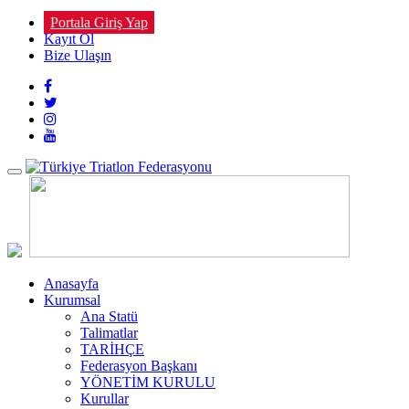
Portala Giriş Yap
Kayıt Ol
Bize Ulaşın
Toggle
navigation
Anasayfa
Kurumsal
Ana Statü
Talimatlar
TARİHÇE
Federasyon Başkanı
YÖNETİM KURULU
Kurullar