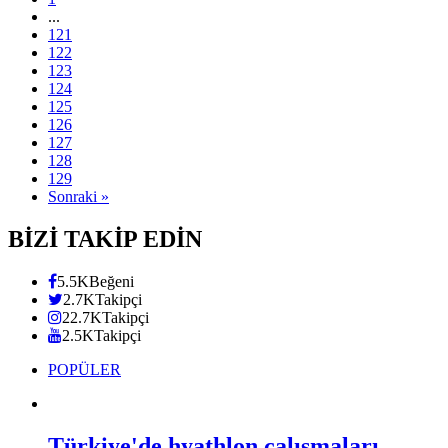
...
121
122
123
124
125
126
127
128
129
Sonraki »
BİZİ TAKİP EDİN
5.5K
Beğeni
2.7K
Takipçi
22.7K
Takipçi
2.5K
Takipçi
POPÜLER
Türkiye'de hyathlon çalışmaları