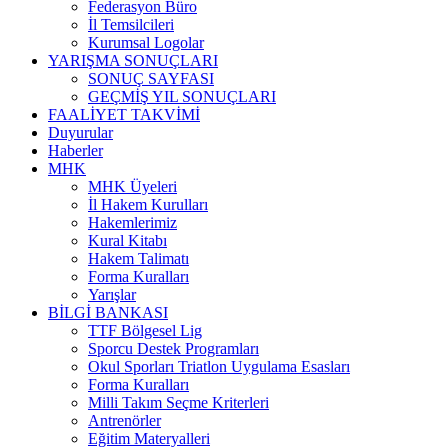
Federasyon Büro
İl Temsilcileri
Kurumsal Logolar
YARIŞMA SONUÇLARI
SONUÇ SAYFASI
GEÇMİŞ YIL SONUÇLARI
FAALİYET TAKVİMİ
Duyurular
Haberler
MHK
MHK Üyeleri
İl Hakem Kurulları
Hakemlerimiz
Kural Kitabı
Hakem Talimatı
Forma Kuralları
Yarışlar
BİLGİ BANKASI
TTF Bölgesel Lig
Sporcu Destek Programları
Okul Sporları Triatlon Uygulama Esasları
Forma Kuralları
Milli Takım Seçme Kriterleri
Antrenörler
Eğitim Materyalleri