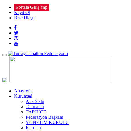
Portala Giriş Yap
Kayıt Ol
Bize Ulaşın
Toggle
navigation
Anasayfa
Kurumsal
Ana Statü
Talimatlar
TARİHÇE
Federasyon Başkanı
YÖNETİM KURULU
Kurullar