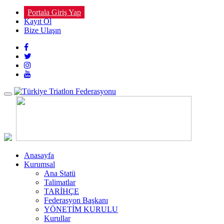
Portala Giriş Yap
Kayıt Ol
Bize Ulaşın
Toggle
navigation
Anasayfa
Kurumsal
Ana Statü
Talimatlar
TARİHÇE
Federasyon Başkanı
YÖNETİM KURULU
Kurullar