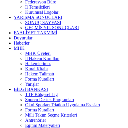
Federasyon Büro
İl Temsilcileri
Kurumsal Logolar
YARIŞMA SONUÇLARI
SONUÇ SAYFASI
GEÇMİŞ YIL SONUÇLARI
FAALİYET TAKVİMİ
Duyurular
Haberler
MHK
MHK Üyeleri
İl Hakem Kurulları
Hakemlerimiz
Kural Kitabı
Hakem Talimatı
Forma Kuralları
Yarışlar
BİLGİ BANKASI
TTF Bölgesel Lig
Sporcu Destek Programları
Okul Sporları Triatlon Uygulama Esasları
Forma Kuralları
Milli Takım Seçme Kriterleri
Antrenörler
Eğitim Materyalleri