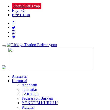
Portala Giriş Yap
Kayıt Ol
Bize Ulaşın
Toggle
navigation
Anasayfa
Kurumsal
Ana Statü
Talimatlar
TARİHÇE
Federasyon Başkanı
YÖNETİM KURULU
Kurullar