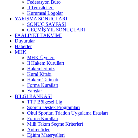
Federasyon Büro
İl Temsilcileri
Kurumsal Logolar
YARIŞMA SONUÇLARI
SONUÇ SAYFASI
GEÇMİŞ YIL SONUÇLARI
FAALİYET TAKVİMİ
Duyurular
Haberler
MHK
MHK Üyeleri
İl Hakem Kurulları
Hakemlerimiz
Kural Kitabı
Hakem Talimatı
Forma Kuralları
Yarışlar
BİLGİ BANKASI
TTF Bölgesel Lig
Sporcu Destek Programları
Okul Sporları Triatlon Uygulama Esasları
Forma Kuralları
Milli Takım Seçme Kriterleri
Antrenörler
Eğitim Materyalleri