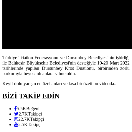
Türkiye Triatlon Federasyonu ve Dursunbey Belediyesi'nin işbirliği
ile Balıkesir Büyükşehir Belediyesi'nin desteğiyle 19-20 Mart 2022
tarihlerinde yapılan Dursunbey Kros Duatlonu, birbirinden zorlu
parkuruyla heyecanlı anlara sahne oldu.
Keyif dolu yarışın en özel anları ve kısa bir özeti bu videoda...
BİZİ TAKİP EDİN
5.5K
Beğeni
2.7K
Takipçi
22.7K
Takipçi
2.5K
Takipçi