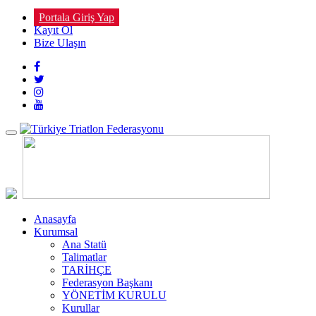
Portala Giriş Yap
Kayıt Ol
Bize Ulaşın
Toggle
navigation
Anasayfa
Kurumsal
Ana Statü
Talimatlar
TARİHÇE
Federasyon Başkanı
YÖNETİM KURULU
Kurullar