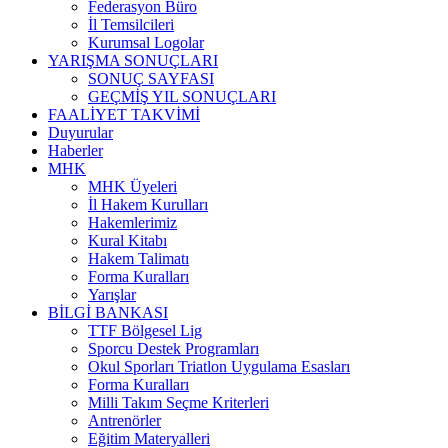
Federasyon Büro
İl Temsilcileri
Kurumsal Logolar
YARIŞMA SONUÇLARI
SONUÇ SAYFASI
GEÇMİŞ YIL SONUÇLARI
FAALİYET TAKVİMİ
Duyurular
Haberler
MHK
MHK Üyeleri
İl Hakem Kurulları
Hakemlerimiz
Kural Kitabı
Hakem Talimatı
Forma Kuralları
Yarışlar
BİLGİ BANKASI
TTF Bölgesel Lig
Sporcu Destek Programları
Okul Sporları Triatlon Uygulama Esasları
Forma Kuralları
Milli Takım Seçme Kriterleri
Antrenörler
Eğitim Materyalleri