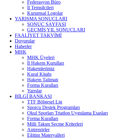
Federasyon Büro
İl Temsilcileri
Kurumsal Logolar
YARIŞMA SONUÇLARI
SONUÇ SAYFASI
GEÇMİŞ YIL SONUÇLARI
FAALİYET TAKVİMİ
Duyurular
Haberler
MHK
MHK Üyeleri
İl Hakem Kurulları
Hakemlerimiz
Kural Kitabı
Hakem Talimatı
Forma Kuralları
Yarışlar
BİLGİ BANKASI
TTF Bölgesel Lig
Sporcu Destek Programları
Okul Sporları Triatlon Uygulama Esasları
Forma Kuralları
Milli Takım Seçme Kriterleri
Antrenörler
Eğitim Materyalleri