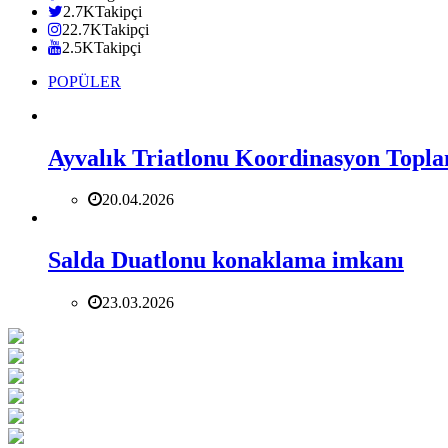
2.7K
Takipçi
22.7K
Takipçi
2.5K
Takipçi
POPÜLER
Ayvalık Triatlonu Koordinasyon Toplan
20.04.2026
Salda Duatlonu konaklama imkanı
23.03.2026