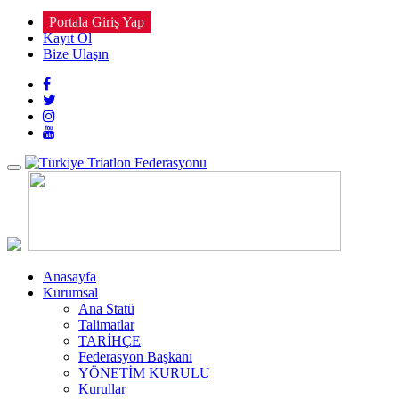
Portala Giriş Yap
Kayıt Ol
Bize Ulaşın
Toggle
navigation
Anasayfa
Kurumsal
Ana Statü
Talimatlar
TARİHÇE
Federasyon Başkanı
YÖNETİM KURULU
Kurullar