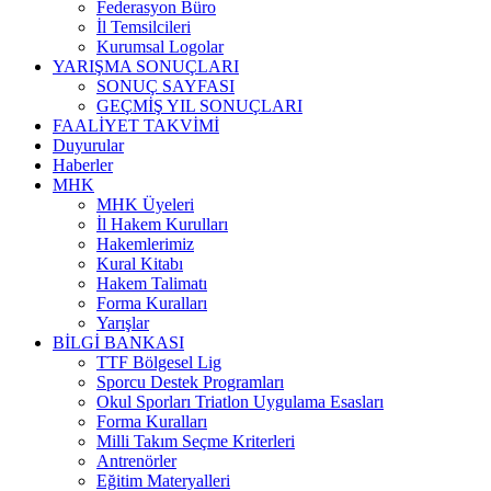
Federasyon Büro
İl Temsilcileri
Kurumsal Logolar
YARIŞMA SONUÇLARI
SONUÇ SAYFASI
GEÇMİŞ YIL SONUÇLARI
FAALİYET TAKVİMİ
Duyurular
Haberler
MHK
MHK Üyeleri
İl Hakem Kurulları
Hakemlerimiz
Kural Kitabı
Hakem Talimatı
Forma Kuralları
Yarışlar
BİLGİ BANKASI
TTF Bölgesel Lig
Sporcu Destek Programları
Okul Sporları Triatlon Uygulama Esasları
Forma Kuralları
Milli Takım Seçme Kriterleri
Antrenörler
Eğitim Materyalleri