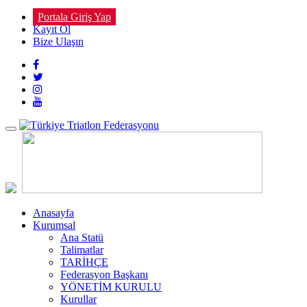
Portala Giriş Yap
Kayıt Ol
Bize Ulaşın
Toggle
navigation
Anasayfa
Kurumsal
Ana Statü
Talimatlar
TARİHÇE
Federasyon Başkanı
YÖNETİM KURULU
Kurullar