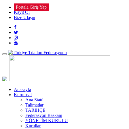
Portala Giriş Yap
Kayıt Ol
Bize Ulaşın
Toggle
navigation
Anasayfa
Kurumsal
Ana Statü
Talimatlar
TARİHÇE
Federasyon Başkanı
YÖNETİM KURULU
Kurullar