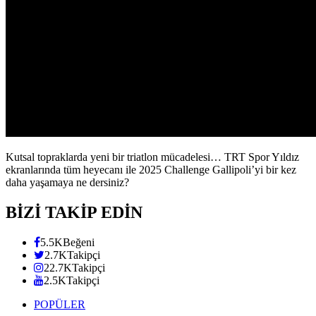
Kutsal topraklarda yeni bir triatlon mücadelesi… TRT Spor Yıldız
ekranlarında tüm heyecanı ile 2025 Challenge Gallipoli’yi bir kez
daha yaşamaya ne dersiniz?
BİZİ TAKİP EDİN
5.5K
Beğeni
2.7K
Takipçi
22.7K
Takipçi
2.5K
Takipçi
POPÜLER