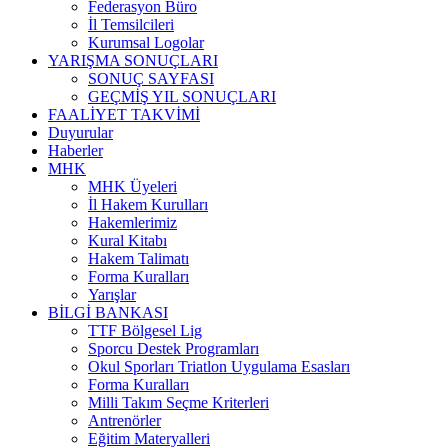
Federasyon Büro
İl Temsilcileri
Kurumsal Logolar
YARIŞMA SONUÇLARI
SONUÇ SAYFASI
GEÇMİŞ YIL SONUÇLARI
FAALİYET TAKVİMİ
Duyurular
Haberler
MHK
MHK Üyeleri
İl Hakem Kurulları
Hakemlerimiz
Kural Kitabı
Hakem Talimatı
Forma Kuralları
Yarışlar
BİLGİ BANKASI
TTF Bölgesel Lig
Sporcu Destek Programları
Okul Sporları Triatlon Uygulama Esasları
Forma Kuralları
Milli Takım Seçme Kriterleri
Antrenörler
Eğitim Materyalleri