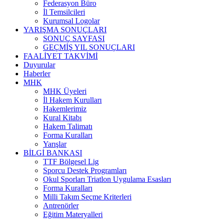
Federasyon Büro
İl Temsilcileri
Kurumsal Logolar
YARIŞMA SONUÇLARI
SONUÇ SAYFASI
GEÇMİŞ YIL SONUÇLARI
FAALİYET TAKVİMİ
Duyurular
Haberler
MHK
MHK Üyeleri
İl Hakem Kurulları
Hakemlerimiz
Kural Kitabı
Hakem Talimatı
Forma Kuralları
Yarışlar
BİLGİ BANKASI
TTF Bölgesel Lig
Sporcu Destek Programları
Okul Sporları Triatlon Uygulama Esasları
Forma Kuralları
Milli Takım Seçme Kriterleri
Antrenörler
Eğitim Materyalleri