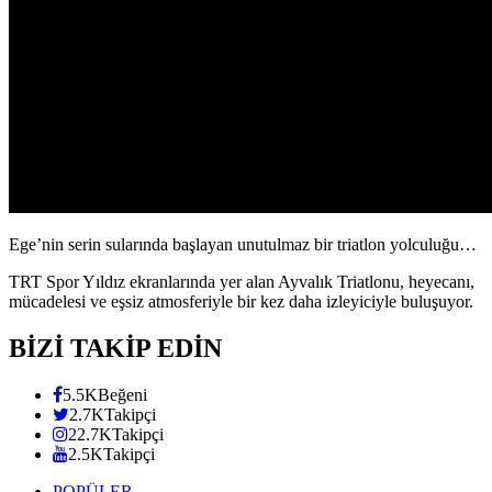
Ege’nin serin sularında başlayan unutulmaz bir triatlon yolculuğu…
TRT Spor Yıldız ekranlarında yer alan Ayvalık Triatlonu, heyecanı,
mücadelesi ve eşsiz atmosferiyle bir kez daha izleyiciyle buluşuyor.
BİZİ TAKİP EDİN
5.5K
Beğeni
2.7K
Takipçi
22.7K
Takipçi
2.5K
Takipçi
POPÜLER