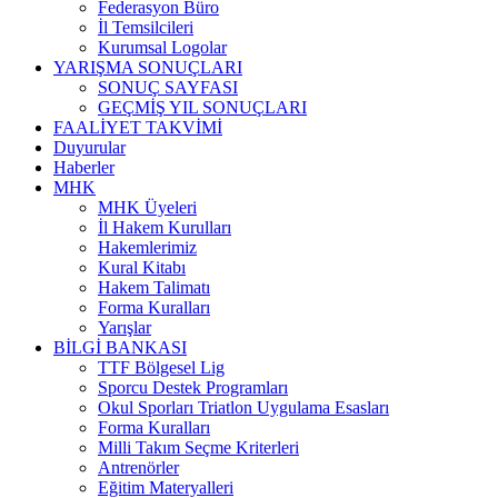
Federasyon Büro
İl Temsilcileri
Kurumsal Logolar
YARIŞMA SONUÇLARI
SONUÇ SAYFASI
GEÇMİŞ YIL SONUÇLARI
FAALİYET TAKVİMİ
Duyurular
Haberler
MHK
MHK Üyeleri
İl Hakem Kurulları
Hakemlerimiz
Kural Kitabı
Hakem Talimatı
Forma Kuralları
Yarışlar
BİLGİ BANKASI
TTF Bölgesel Lig
Sporcu Destek Programları
Okul Sporları Triatlon Uygulama Esasları
Forma Kuralları
Milli Takım Seçme Kriterleri
Antrenörler
Eğitim Materyalleri