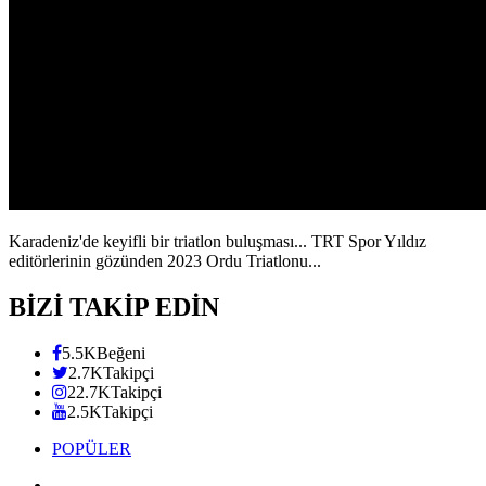
Karadeniz'de keyifli bir triatlon buluşması... TRT Spor Yıldız
editörlerinin gözünden 2023 Ordu Triatlonu...
BİZİ TAKİP EDİN
5.5K
Beğeni
2.7K
Takipçi
22.7K
Takipçi
2.5K
Takipçi
POPÜLER