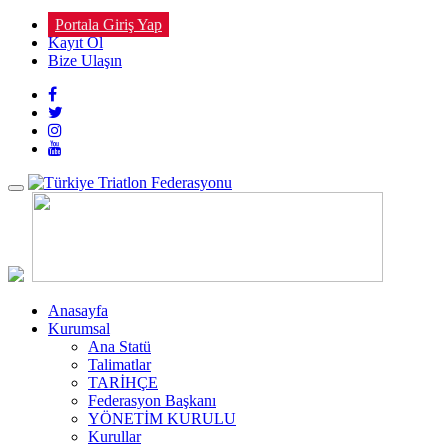
Portala Giriş Yap
Kayıt Ol
Bize Ulaşın
Toggle
navigation
Anasayfa
Kurumsal
Ana Statü
Talimatlar
TARİHÇE
Federasyon Başkanı
YÖNETİM KURULU
Kurullar