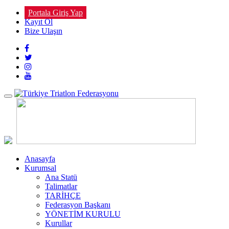
Portala Giriş Yap
Kayıt Ol
Bize Ulaşın
Toggle
navigation
Anasayfa
Kurumsal
Ana Statü
Talimatlar
TARİHÇE
Federasyon Başkanı
YÖNETİM KURULU
Kurullar