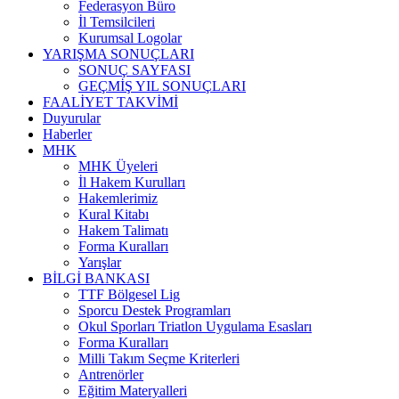
Federasyon Büro
İl Temsilcileri
Kurumsal Logolar
YARIŞMA SONUÇLARI
SONUÇ SAYFASI
GEÇMİŞ YIL SONUÇLARI
FAALİYET TAKVİMİ
Duyurular
Haberler
MHK
MHK Üyeleri
İl Hakem Kurulları
Hakemlerimiz
Kural Kitabı
Hakem Talimatı
Forma Kuralları
Yarışlar
BİLGİ BANKASI
TTF Bölgesel Lig
Sporcu Destek Programları
Okul Sporları Triatlon Uygulama Esasları
Forma Kuralları
Milli Takım Seçme Kriterleri
Antrenörler
Eğitim Materyalleri