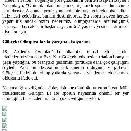
“Hedef Triatlon” sloganıyla yola çıktıklarını belirten Başkan Bayram
Yalçınkaya, “Olimpik olan branşımız, üç farklı spor dalını içinde
barındırıyor. Alanında profesyonellerle bir araya gelerek daha kaliteli
hale nasıl gelebiliriz, bunları düşünüyoruz. Bu sporu isteyen herkes
yapabiliriz ancak bizim hedefimiz, olimpiyatlarda arzuladığımız
başarıya ulaşmak için başlama yaşını 6-7 yaş seviyesine indirmek”
diye konuştu.
Gökçek: Olimpiyatlarda yarışmak istiyorum
18. Akdeniz Oyunları’nda ülkemizi temsil eden kadın
triatletlerimizden olan Esra Nur Gökçek, yüzmeden triatlon branşına
geçiş yaptığını, bu branştaki gelişimini gördükçe daha çok çalıştığını
söyledi. Ailesinin desteğinin çok önemli olduğunu vurgulayan
Gökçek, hedefinin olimpiyatlarda yarışmak ve derece elde etmek
olduğunu ifade etti.
Matematiği sevdiğinden dolayı işletme okuduğunu vurgulayan Milli
triatletlerden Gültigin Er ise sporun hayatında önemli bir yer
edindiğini, bu yüzden triatlonu çok sevdiğini söyledi.