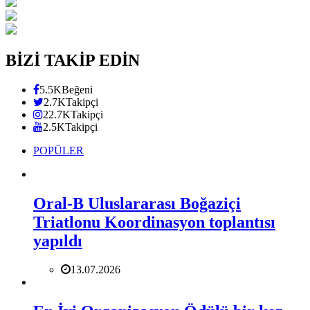
BİZİ TAKİP EDİN
5.5K
Beğeni
2.7K
Takipçi
22.7K
Takipçi
2.5K
Takipçi
POPÜLER
Oral-B Uluslararası Boğaziçi
Triatlonu Koordinasyon toplantısı
yapıldı
13.07.2026