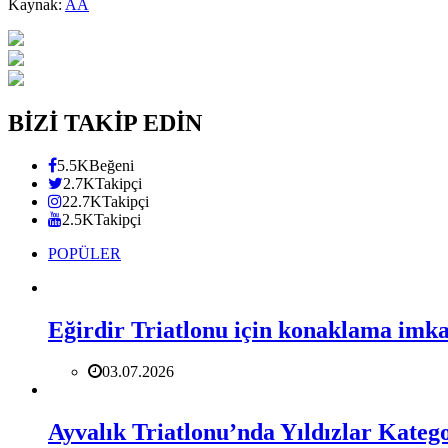
Kaynak:
AA
BİZİ TAKİP EDİN
5.5K
Beğeni
2.7K
Takipçi
22.7K
Takipçi
2.5K
Takipçi
POPÜLER
Eğirdir Triatlonu için konaklama imk
03.07.2026
Ayvalık Triatlonu’nda Yıldızlar Katego