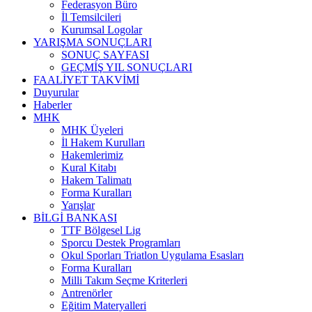
Federasyon Büro
İl Temsilcileri
Kurumsal Logolar
YARIŞMA SONUÇLARI
SONUÇ SAYFASI
GEÇMİŞ YIL SONUÇLARI
FAALİYET TAKVİMİ
Duyurular
Haberler
MHK
MHK Üyeleri
İl Hakem Kurulları
Hakemlerimiz
Kural Kitabı
Hakem Talimatı
Forma Kuralları
Yarışlar
BİLGİ BANKASI
TTF Bölgesel Lig
Sporcu Destek Programları
Okul Sporları Triatlon Uygulama Esasları
Forma Kuralları
Milli Takım Seçme Kriterleri
Antrenörler
Eğitim Materyalleri