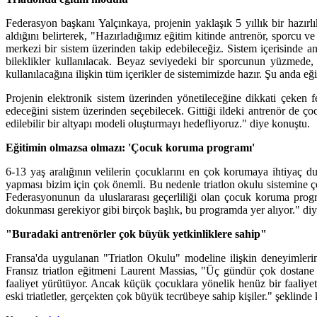
Federasyon başkanı Yalçınkaya, projenin yaklaşık 5 yıllık bir hazırl
aldığını belirterek, "Hazırladığımız eğitim kitinde antrenör, sporcu v
merkezi bir sistem üzerinden takip edebileceğiz. Sistem içerisinde an
bileklikler kullanılacak. Beyaz seviyedeki bir sporcunun yüzmede, b
kullanılacağına ilişkin tüm içerikler de sistemimizde hazır. Şu anda eğ
Projenin elektronik sistem üzerinden yönetileceğine dikkati çeken
edeceğini sistem üzerinden seçebilecek. Gittiği ildeki antrenör de ço
edilebilir bir altyapı modeli oluşturmayı hedefliyoruz." diye konuştu.
Eğitimin olmazsa olmazı: 'Çocuk koruma programı'
6-13 yaş aralığının velilerin çocuklarını en çok korumaya ihtiyaç d
yapması bizim için çok önemli. Bu nedenle triatlon okulu sistemine 
Federasyonunun da uluslararası geçerliliği olan çocuk koruma progra
dokunması gerekiyor gibi birçok başlık, bu programda yer alıyor." diy
"Buradaki antrenörler çok büyük yetkinliklere sahip"
Fransa'da uygulanan "Triatlon Okulu" modeline ilişkin deneyimlerin
Fransız triatlon eğitmeni Laurent Massias, "Üç gündür çok dostane b
faaliyet yürütüyor. Ancak küçük çocuklara yönelik henüz bir faaliyet
eski triatletler, gerçekten çok büyük tecrübeye sahip kişiler." şeklinde