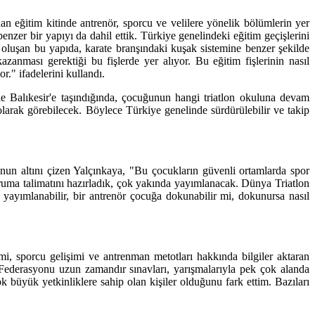
an eğitim kitinde antrenör, sporcu ve velilere yönelik bölümlerin yer
enzer bir yapıyı da dahil ettik. Türkiye genelindeki eğitim geçişlerini
en oluşan bu yapıda, karate branşındaki kuşak sistemine benzer şekilde
zanması gerektiği bu fişlerde yer alıyor. Bu eğitim fişlerinin nasıl
r." ifadelerini kullandı.
e Balıkesir'e taşındığında, çocuğunun hangi triatlon okuluna devam
 olarak görebilecek. Böylece Türkiye genelinde sürdürülebilir ve takip
unun altını çizen Yalçınkaya, "Bu çocukların güvenli ortamlarda spor
ruma talimatını hazırladık, çok yakında yayımlanacak. Dünya Triatlon
 yayımlanabilir, bir antrenör çocuğa dokunabilir mi, dokunursa nasıl
i, sporcu gelişimi ve antrenman metotları hakkında bilgiler aktaran
n Federasyonu uzun zamandır sınavları, yarışmalarıyla pek çok alanda
 büyük yetkinliklere sahip olan kişiler olduğunu fark ettim. Bazıları