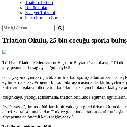
Triatlon Testleri
Dokümanlar
Faaliyet Takvimi
Sıkça Sorulan Sorular
Triatlon Okulu, 25 bin çocuğu sporla bulu
Türkiye Triatlon Federasyonu Başkanı Bayram Yalçınkaya, "Triatlon Ok
altyapısına katkı sağlayacağını söyledi.
6-13 yaş aralığındaki çocukların triatlon sporuyla tanışmasını amaç
eğitimleri alacak. Projenin bir sonraki aşamasında, farklı bölgeler
kriterleri karşılayan illerde triatlon okulları kademeli olarak faaliyete
Yalçınkaya, yaptığı açıklamada, triatlon okulunda eğitmen eğiticilerini
“6-13 yaş eğitim modülü farklı bir yaklaşım gerektiriyor. Bu nedenle 
etmek ve yıl sonuna kadar Türkiye genelinde triatlon okulunu başlatmak
altyapısına da önemli katkı sağlayacak.”
Triatlonda eğitim modülü