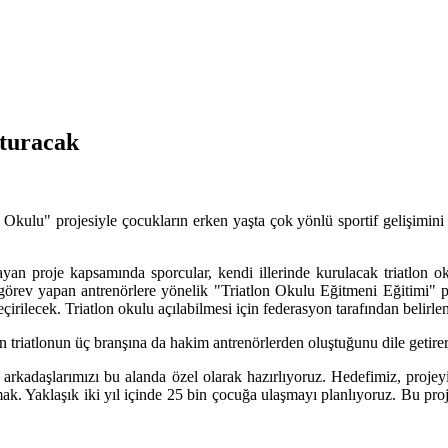
şturacak
ulu" projesiyle çocukların erken yaşta çok yönlü sportif gelişimini h
layan proje kapsamında sporcular, kendi illerinde kurulacak triatlon o
de görev yapan antrenörlere yönelik "Triatlon Okulu Eğitmeni Eğitimi" 
 geçirilecek. Triatlon okulu açılabilmesi için federasyon tarafından belir
n triatlonun üç branşına da hakim antrenörlerden oluştuğunu dile getirer
arkadaşlarımızı bu alanda özel olarak hazırlıyoruz. Hedefimiz, projeyi
. Yaklaşık iki yıl içinde 25 bin çocuğa ulaşmayı planlıyoruz. Bu proje, i