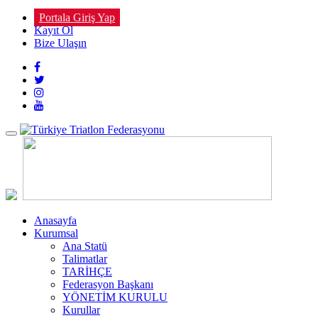
Portala Giriş Yap
Kayıt Ol
Bize Ulaşın
Toggle
navigation
Anasayfa
Kurumsal
Ana Statü
Talimatlar
TARİHÇE
Federasyon Başkanı
YÖNETİM KURULU
Kurullar