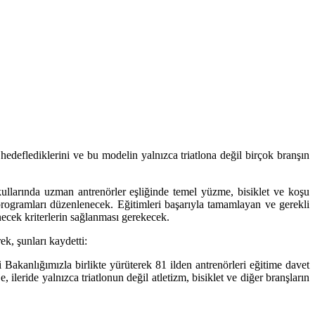
edeflediklerini ve bu modelin yalnızca triatlona değil birçok branşın
kullarında uzman antrenörler eşliğinde temel yüzme, bisiklet ve koşu
programları düzenlenecek. Eğitimleri başarıyla tamamlayan ve gerekli
lenecek kriterlerin sağlanması gerekecek.
ek, şunları kaydetti:
 Bakanlığımızla birlikte yürüterek 81 ilden antrenörleri eğitime davet
leride yalnızca triatlonun değil atletizm, bisiklet ve diğer branşların