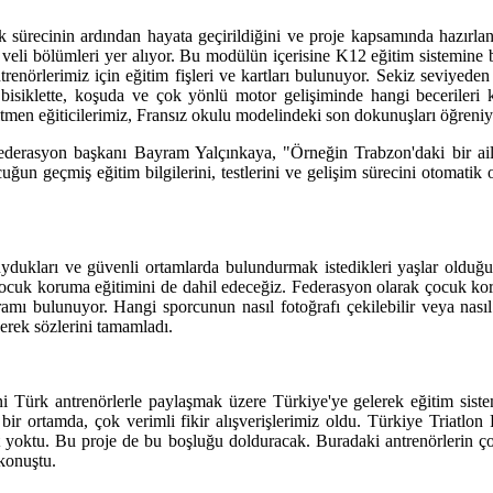
ık sürecinin ardından hayata geçirildiğini ve proje kapsamında hazırlan
e veli bölümleri yer alıyor. Bu modülün içerisine K12 eğitim sistemine b
trenörlerimiz için eğitim fişleri ve kartları bulunuyor. Sekiz seviyed
isiklette, koşuda ve çok yönlü motor gelişiminde hangi becerileri ka
itmen eğiticilerimiz, Fransız okulu modelindeki son dokunuşları öğreniyo
 federasyon başkanı Bayram Yalçınkaya, "Örneğin Trabzon'daki bir ail
cuğun geçmiş eğitim bilgilerini, testlerini ve gelişim sürecini otomatik
uydukları ve güvenli ortamlarda bulundurmak istedikleri yaşlar olduğ
çocuk koruma eğitimini de dahil edeceğiz. Federasyon olarak çocuk ko
mı bulunuyor. Hangi sporcunun nasıl fotoğrafı çekilebilir veya nasıl
erek sözlerini tamamladı.
i Türk antrenörlerle paylaşmak üzere Türkiye'ye gelerek eğitim sistem
ir ortamda, çok verimli fikir alışverişlerimiz oldu. Türkiye Triatlo
 yoktu. Bu proje de bu boşluğu dolduracak. Buradaki antrenörlerin çok
 konuştu.