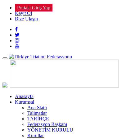
Portala Giriş Yap
Kayıt Ol
Bize Ulaşın
Toggle
navigation
Anasayfa
Kurumsal
Ana Statü
Talimatlar
TARİHÇE
Federasyon Başkanı
YÖNETİM KURULU
Kurullar