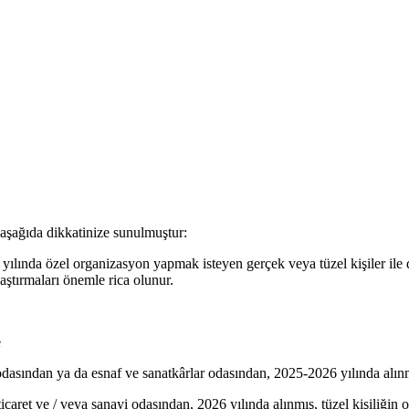
aşağıda dikkatinize sunulmuştur:
lında özel organizasyon yapmak isteyen gerçek veya tüzel kişiler ile de
aştırmaları önemle rica olunur.
e
i odasından ya da esnaf ve sanatkârlar odasından, 2025-2026 yılında alın
ticaret ve / veya sanayi odasından, 2026 yılında alınmış, tüzel kişiliğin