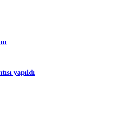
anı
tısı yapıldı