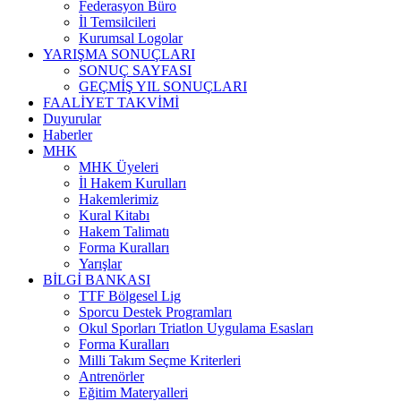
Federasyon Büro
İl Temsilcileri
Kurumsal Logolar
YARIŞMA SONUÇLARI
SONUÇ SAYFASI
GEÇMİŞ YIL SONUÇLARI
FAALİYET TAKVİMİ
Duyurular
Haberler
MHK
MHK Üyeleri
İl Hakem Kurulları
Hakemlerimiz
Kural Kitabı
Hakem Talimatı
Forma Kuralları
Yarışlar
BİLGİ BANKASI
TTF Bölgesel Lig
Sporcu Destek Programları
Okul Sporları Triatlon Uygulama Esasları
Forma Kuralları
Milli Takım Seçme Kriterleri
Antrenörler
Eğitim Materyalleri