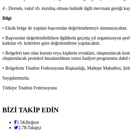
4 - Dernek, vakıf vb. kuruluş olması halinde ilgili mevzuatı gereği k
Bilgi
•⁠ ⁠Eksik belge ile yapılan başvurular değerlendirmeye alınmayacaktır.
•⁠ ⁠Başvurular değerlendirilirken ilgililerin geçmiş yıl organizasyon 
katkılar vb. kriterlere göre değerlendirme yapılacaktır.
•⁠ ⁠Belgeleri tam olan kurum veya kişilerin evrakları, oluşturulacak k
oluşturulacak protokol imzalandıktan sonra faaliyet programına dahil e
•⁠ ⁠Belgelerin Triatlon Federasyonu Başkanlığı, Maltepe Mahallesi, 
Saygılarımızla,
Türkiye Triatlon Federasyonu
BİZİ TAKİP EDİN
5.5K
Beğeni
2.7K
Takipçi