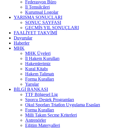
Federasyon Büro
İl Temsilcileri
Kurumsal Logolar
YARIŞMA SONUÇLARI
SONUÇ SAYFASI
GEÇMİŞ YIL SONUÇLARI
FAALİYET TAKVİMİ
Duyurular
Haberler
MHK
MHK Üyeleri
İl Hakem Kurulları
Hakemlerimiz
Kural Kitabı
Hakem Talimatı
Forma Kuralları
Yarışlar
BİLGİ BANKASI
TTF Bölgesel Lig
Sporcu Destek Programları
Okul Sporları Triatlon Uygulama Esasları
Forma Kuralları
Milli Takım Seçme Kriterleri
Antrenörler
Eğitim Materyalleri