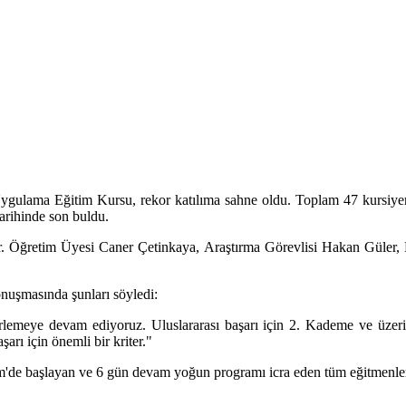
Uygulama Eğitim Kursu, rekor katılıma sahne oldu. Toplam 47 kursiyer
tarihinde son buldu.
Dr. Öğretim Üyesi Caner Çetinkaya, Araştırma Görevlisi Hakan Güler, Dr
nuşmasında şunları söyledi:
emeye devam ediyoruz. Uluslararası başarı için 2. Kademe ve üzeri a
arı için önemli bir kriter."
e başlayan ve 6 gün devam yoğun programı icra eden tüm eğitmenlere v