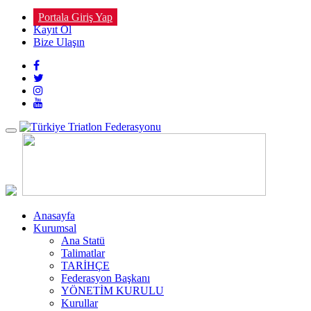
Portala Giriş Yap
Kayıt Ol
Bize Ulaşın
Toggle
navigation
Anasayfa
Kurumsal
Ana Statü
Talimatlar
TARİHÇE
Federasyon Başkanı
YÖNETİM KURULU
Kurullar