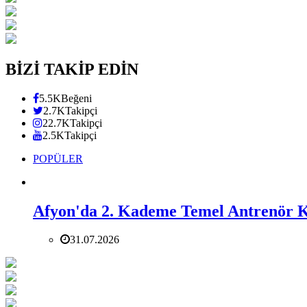
BİZİ TAKİP EDİN
5.5K
Beğeni
2.7K
Takipçi
22.7K
Takipçi
2.5K
Takipçi
POPÜLER
Afyon'da 2. Kademe Temel Antrenör 
31.07.2026