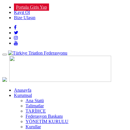
Portala Giriş Yap
Kayıt Ol
Bize Ulaşın
Toggle
navigation
Anasayfa
Kurumsal
Ana Statü
Talimatlar
TARİHÇE
Federasyon Başkanı
YÖNETİM KURULU
Kurullar