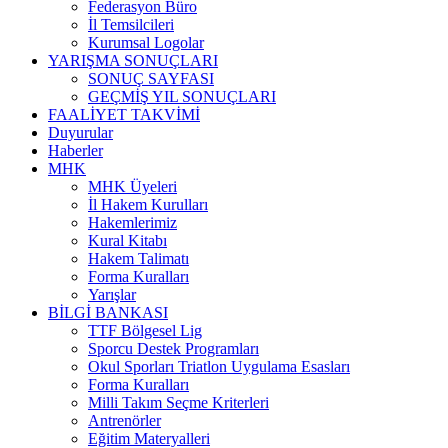
Federasyon Büro
İl Temsilcileri
Kurumsal Logolar
YARIŞMA SONUÇLARI
SONUÇ SAYFASI
GEÇMİŞ YIL SONUÇLARI
FAALİYET TAKVİMİ
Duyurular
Haberler
MHK
MHK Üyeleri
İl Hakem Kurulları
Hakemlerimiz
Kural Kitabı
Hakem Talimatı
Forma Kuralları
Yarışlar
BİLGİ BANKASI
TTF Bölgesel Lig
Sporcu Destek Programları
Okul Sporları Triatlon Uygulama Esasları
Forma Kuralları
Milli Takım Seçme Kriterleri
Antrenörler
Eğitim Materyalleri