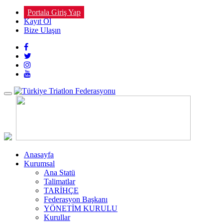
Portala Giriş Yap
Kayıt Ol
Bize Ulaşın
Toggle
navigation
Anasayfa
Kurumsal
Ana Statü
Talimatlar
TARİHÇE
Federasyon Başkanı
YÖNETİM KURULU
Kurullar