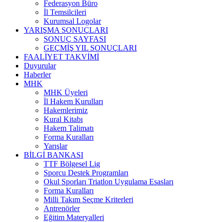
Federasyon Büro
İl Temsilcileri
Kurumsal Logolar
YARIŞMA SONUÇLARI
SONUÇ SAYFASI
GEÇMİŞ YIL SONUÇLARI
FAALİYET TAKVİMİ
Duyurular
Haberler
MHK
MHK Üyeleri
İl Hakem Kurulları
Hakemlerimiz
Kural Kitabı
Hakem Talimatı
Forma Kuralları
Yarışlar
BİLGİ BANKASI
TTF Bölgesel Lig
Sporcu Destek Programları
Okul Sporları Triatlon Uygulama Esasları
Forma Kuralları
Milli Takım Seçme Kriterleri
Antrenörler
Eğitim Materyalleri