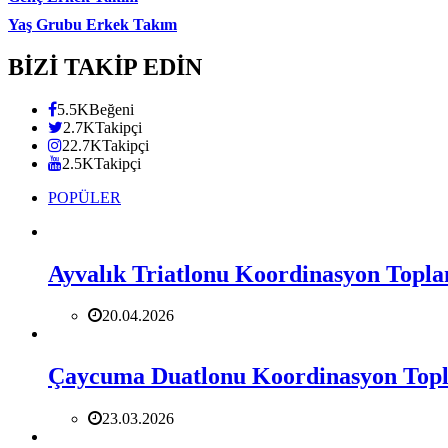
Yaş Grubu Erkek Takım
BİZİ TAKİP EDİN
5.5K
Beğeni
2.7K
Takipçi
22.7K
Takipçi
2.5K
Takipçi
POPÜLER
Ayvalık Triatlonu Koordinasyon Toplan
20.04.2026
Çaycuma Duatlonu Koordinasyon Topla
23.03.2026