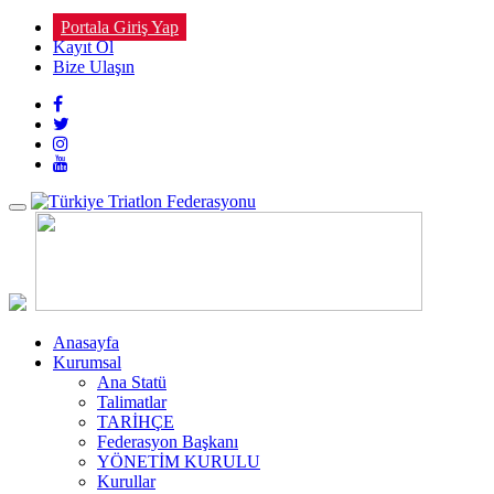
Portala Giriş Yap
Kayıt Ol
Bize Ulaşın
Toggle
navigation
Anasayfa
Kurumsal
Ana Statü
Talimatlar
TARİHÇE
Federasyon Başkanı
YÖNETİM KURULU
Kurullar