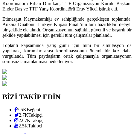
Koordinatörü Erhan Durukan, TTF Organizasyon Kurulu Başkanı
Ender Baş ve TTF Yarış Koordinatörü Eray Yücel iştirak etti.
Etimesgut Kaymakamlığı ev sahipliğinde gerçekleşen toplantıda,
Ankara Duatlonu Türkiye Kupası Finali’nin tüm hazırlıkları detaylı
bir şekilde ele alındı. Organizasyonun sağlıklı, güvenli ve başarılı bir
şekilde yapılabilmesi için gerekli tüm çalışmalar planlandı.
Toplantı kapsamında yarış günü için mini bir simülasyon da
yapılarak, kurumlar arası koordinasyonun önemi bir kez daha
vurgulandı. Tüm paydaşların ortak çalışmasıyla organizasyonun
sorunsuz tamamlanması hedefleniyor.
BİZİ TAKİP EDİN
5.5K
Beğeni
2.7K
Takipçi
22.7K
Takipçi
2.5K
Takipçi