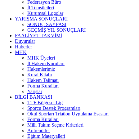
Federasyon Büro
İl Temsilcileri
Kurumsal Logolar
YARIŞMA SONUÇLARI
SONUÇ SAYFASI
GEÇMİŞ YIL SONUÇLARI
FAALİYET TAKVİMİ
Duyurular
Haberler
MHK
MHK Üyeleri
İl Hakem Kurulları
Hakemlerimiz
Kural Kitabı
Hakem Talimatı
Forma Kuralları
Yarışlar
BİLGİ BANKASI
TTF Bölgesel Lig
Sporcu Destek Programları
Okul Sporları Triatlon Uygulama Esasları
Forma Kuralları
Milli Takım Seçme Kriterleri
Antrenörler
Eğitim Materyalleri