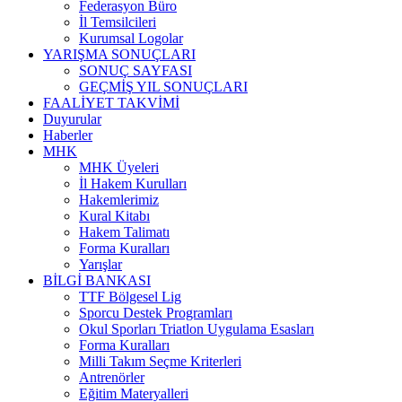
Federasyon Büro
İl Temsilcileri
Kurumsal Logolar
YARIŞMA SONUÇLARI
SONUÇ SAYFASI
GEÇMİŞ YIL SONUÇLARI
FAALİYET TAKVİMİ
Duyurular
Haberler
MHK
MHK Üyeleri
İl Hakem Kurulları
Hakemlerimiz
Kural Kitabı
Hakem Talimatı
Forma Kuralları
Yarışlar
BİLGİ BANKASI
TTF Bölgesel Lig
Sporcu Destek Programları
Okul Sporları Triatlon Uygulama Esasları
Forma Kuralları
Milli Takım Seçme Kriterleri
Antrenörler
Eğitim Materyalleri