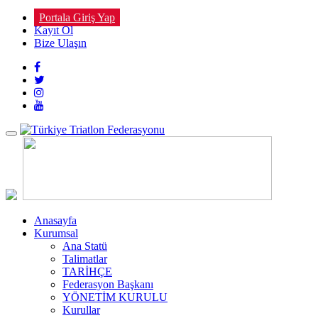
Portala Giriş Yap
Kayıt Ol
Bize Ulaşın
Toggle
navigation
Anasayfa
Kurumsal
Ana Statü
Talimatlar
TARİHÇE
Federasyon Başkanı
YÖNETİM KURULU
Kurullar