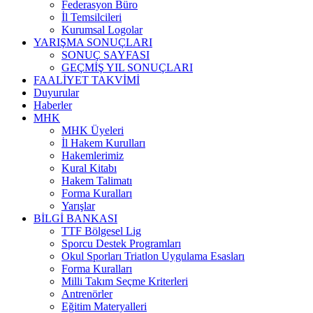
Federasyon Büro
İl Temsilcileri
Kurumsal Logolar
YARIŞMA SONUÇLARI
SONUÇ SAYFASI
GEÇMİŞ YIL SONUÇLARI
FAALİYET TAKVİMİ
Duyurular
Haberler
MHK
MHK Üyeleri
İl Hakem Kurulları
Hakemlerimiz
Kural Kitabı
Hakem Talimatı
Forma Kuralları
Yarışlar
BİLGİ BANKASI
TTF Bölgesel Lig
Sporcu Destek Programları
Okul Sporları Triatlon Uygulama Esasları
Forma Kuralları
Milli Takım Seçme Kriterleri
Antrenörler
Eğitim Materyalleri