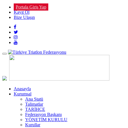
Portala Giriş Yap
Kayıt Ol
Bize Ulaşın
Toggle
navigation
Anasayfa
Kurumsal
Ana Statü
Talimatlar
TARİHÇE
Federasyon Başkanı
YÖNETİM KURULU
Kurullar