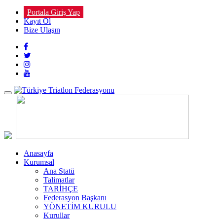
Portala Giriş Yap
Kayıt Ol
Bize Ulaşın
Toggle
navigation
Anasayfa
Kurumsal
Ana Statü
Talimatlar
TARİHÇE
Federasyon Başkanı
YÖNETİM KURULU
Kurullar