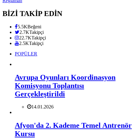
Reglaman
BİZİ TAKİP EDİN
5.5K
Beğeni
2.7K
Takipçi
22.7K
Takipçi
2.5K
Takipçi
POPÜLER
Avrupa Oyunları Koordinasyon
Komisyonu Toplantısı
Gerçekleştirildi
14.01.2026
Afyon'da 2. Kademe Temel Antrenör
Kursu