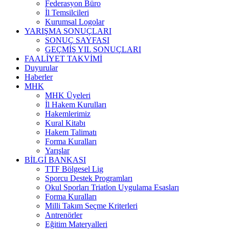
Federasyon Büro
İl Temsilcileri
Kurumsal Logolar
YARIŞMA SONUÇLARI
SONUÇ SAYFASI
GEÇMİŞ YIL SONUÇLARI
FAALİYET TAKVİMİ
Duyurular
Haberler
MHK
MHK Üyeleri
İl Hakem Kurulları
Hakemlerimiz
Kural Kitabı
Hakem Talimatı
Forma Kuralları
Yarışlar
BİLGİ BANKASI
TTF Bölgesel Lig
Sporcu Destek Programları
Okul Sporları Triatlon Uygulama Esasları
Forma Kuralları
Milli Takım Seçme Kriterleri
Antrenörler
Eğitim Materyalleri