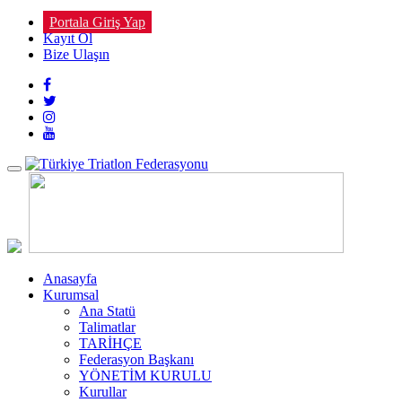
Portala Giriş Yap
Kayıt Ol
Bize Ulaşın
Toggle
navigation
Anasayfa
Kurumsal
Ana Statü
Talimatlar
TARİHÇE
Federasyon Başkanı
YÖNETİM KURULU
Kurullar