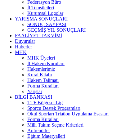
Federasyon Büro
İl Temsilcileri
Kurumsal Logolar
YARIŞMA SONUÇLARI
SONUÇ SAYFASI
GEÇMİŞ YIL SONUÇLARI
FAALİYET TAKVİMİ
Duyurular
Haberler
MHK
MHK Üyeleri
İl Hakem Kurulları
Hakemlerimiz
Kural Kitabı
Hakem Talimatı
Forma Kuralları
Yarışlar
BİLGİ BANKASI
TTF Bölgesel Lig
Sporcu Destek Programları
Okul Sporları Triatlon Uygulama Esasları
Forma Kuralları
Milli Takım Seçme Kriterleri
Antrenörler
Eğitim Materyalleri