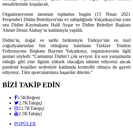
mesafelerinde koşulacak.
Organizasyonun lansman toplantısı bugün (15 Nisan 2021
Perşembe) Didim Belediyesi'nin ev sahipliğinde Yalçınkaya'nın yanı
sıra Didim Kaymakamı Halil Avşar ve Didim Belediye Başkanı
Ahmet Deniz Atabay’ın katılımıyla yapıldı.
Didim’in, doğal ve tarihi birikimiyle Türkiye’nin en özel
coğrafyalarından biri olduğunu hatırlatan Türkiye Triatlon
Federasyonu Başkanı Bayram Yalçınkaya, organizasyonla ilgili
şunları söyledi: “Camiamız Didim’i çok seviyor. En son yarışımızda
olduğu gibi yine ilginin yüksek olacağını tahmin ediyoruz ancak
pandemi koşulları nedeniyle katılımda kontrollü olmaya da gayret
ediyoruz. Tüm sporcularımıza başarılar dilerim.”
BİZİ TAKİP EDİN
5.5K
Beğeni
2.7K
Takipçi
22.7K
Takipçi
2.5K
Takipçi
POPÜLER