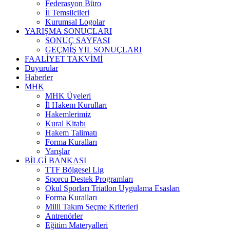
Federasyon Büro
İl Temsilcileri
Kurumsal Logolar
YARIŞMA SONUÇLARI
SONUÇ SAYFASI
GEÇMİŞ YIL SONUÇLARI
FAALİYET TAKVİMİ
Duyurular
Haberler
MHK
MHK Üyeleri
İl Hakem Kurulları
Hakemlerimiz
Kural Kitabı
Hakem Talimatı
Forma Kuralları
Yarışlar
BİLGİ BANKASI
TTF Bölgesel Lig
Sporcu Destek Programları
Okul Sporları Triatlon Uygulama Esasları
Forma Kuralları
Milli Takım Seçme Kriterleri
Antrenörler
Eğitim Materyalleri