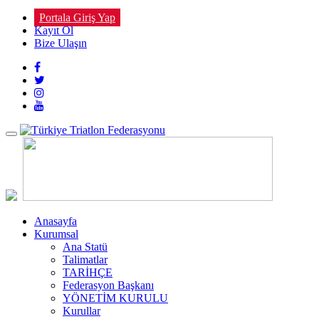
Portala Giriş Yap
Kayıt Ol
Bize Ulaşın
Toggle
navigation
Anasayfa
Kurumsal
Ana Statü
Talimatlar
TARİHÇE
Federasyon Başkanı
YÖNETİM KURULU
Kurullar