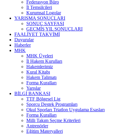
Federasyon Büro
İl Temsilcileri
Kurumsal Logolar
YARIŞMA SONUÇLARI
SONUÇ SAYFASI
GEÇMİŞ YIL SONUÇLARI
FAALİYET TAKVİMİ
Duyurular
Haberler
MHK
MHK Üyeleri
İl Hakem Kurulları
Hakemlerimiz
Kural Kitabı
Hakem Talimatı
Forma Kuralları
Yarışlar
BİLGİ BANKASI
TTF Bölgesel Lig
Sporcu Destek Programları
Okul Sporları Triatlon Uygulama Esasları
Forma Kuralları
Milli Takım Seçme Kriterleri
Antrenörler
Eğitim Materyalleri