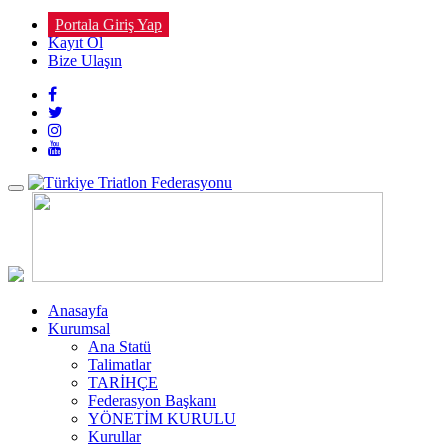
Portala Giriş Yap
Kayıt Ol
Bize Ulaşın
Toggle
navigation
Anasayfa
Kurumsal
Ana Statü
Talimatlar
TARİHÇE
Federasyon Başkanı
YÖNETİM KURULU
Kurullar